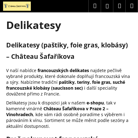
K
Přejít
Hledat
Náku
M
Přihlášení
na
o
obsah
Zpět
Zpět
košík
š
Delikatesy
í
C
k
o
Delikatesy (paštiky, foie gras, klobásy)
p
– Château Šafaříkova
o
t
V naší nabídce
francouzských delikates
najdete pečlivě
ř
vybrané produkty, které dokonale doplňují francouzská vína
e
a sýry. Nabízíme tradiční
paštiky, teriny, foie gras, suché
b
francouzské klobásy (saucisson sec)
i další speciality
dovážené přímo z Francie.
u
Delikatesy jsou k dispozici jak v našem
e-shopu
, tak v
j
kamenné vinárně
Château Šafaříkova v Praze 2 –
e
Vinohradech
, kde vám rádi osobně poradíme s výběrem i
t
párováním k vínu. Sortiment se může měnit podle sezóny a
aktuální dostupnosti.
e
n