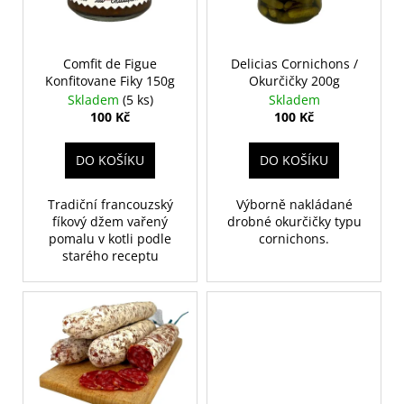
k
p
t
r
ů
o
Comfit de Figue
Delicias Cornichons /
Konfitovane Fiky 150g
Okurčičky 200g
d
Skladem
(5 ks)
Skladem
u
100 Kč
100 Kč
k
t
DO KOŠÍKU
DO KOŠÍKU
ů
Tradiční francouzský
Výborně nakládané
fíkový džem vařený
drobné okurčičky typu
pomalu v kotli podle
cornichons.
starého receptu