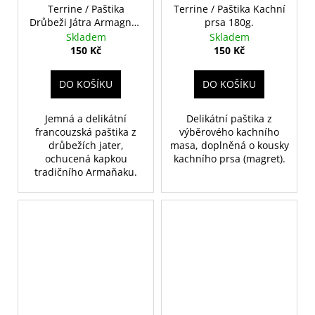
Terrine / Paštika
Terrine / Paštika Kachní
Drůbeži Játra Armagnac
prsa 180g.
180g.
Skladem
Skladem
150 Kč
150 Kč
DO KOŠÍKU
DO KOŠÍKU
Jemná a delikátní
Delikátní paštika z
francouzská paštika z
výběrového kachního
drůbežích jater,
masa, doplněná o kousky
ochucená kapkou
kachního prsa (magret).
tradičního Armaňaku.