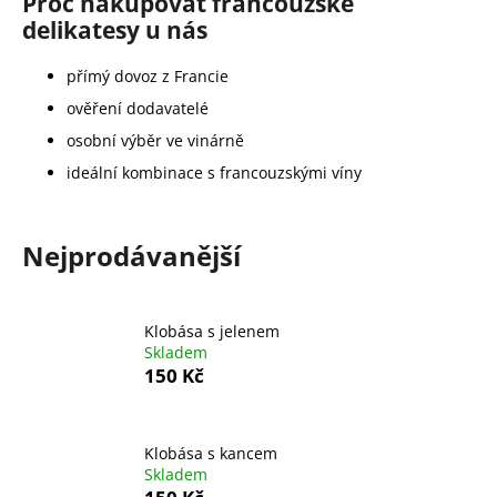
Proč nakupovat francouzské
a
delikatesy u nás
j
přímý dovoz z Francie
í
t
ověření dodavatelé
?
osobní výběr ve vinárně
ideální kombinace s francouzskými víny
Nejprodávanější
HLEDAT
Klobása s jelenem
D
Skladem
150 Kč
o
p
o
r
Klobása s kancem
u
Skladem