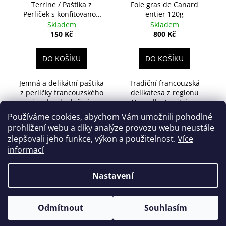
Terrine / Paštika z
Foie gras de Canard
Perliček s konfitovanou
entier 120g
cibulkou 180g
Skladem
Skladem
150 Kč
800 Kč
DO KOŠÍKU
DO KOŠÍKU
Jemná a delikátní paštika
Tradiční francouzská
z perličky francouzského
delikatesa z regionu
původu, doplněná o
Nouvelle-Aquitaine.
sladce karamelizovanou
Plnohodnotné kachní foie
Používáme cookies, abychom Vám umožnili pohodlné
cibuli.
gras.
prohlížení webu a díky analýze provozu webu neustále
zlepšovali jeho funkce, výkon a použitelnost.
Více
informací
16
položek celkem
O
v
Nastavení
Z
l
Vytvořil Shoptet
á
á
Copyright 2026
CHÂTEAU ŠAFAŘÍKOVA francouzská vína
.
d
p
Odmítnout
Souhlasím
Všechna práva vyhrazena.
a
a
c