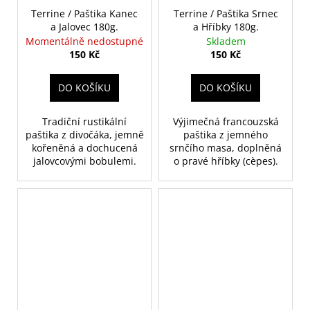
Terrine / Paštika Kanec
Terrine / Paštika Srnec
a Jalovec 180g.
a Hříbky 180g.
Momentálně nedostupné
Skladem
150 Kč
150 Kč
DO KOŠÍKU
DO KOŠÍKU
Tradiční rustikální
Výjimečná francouzská
paštika z divočáka, jemně
paštika z jemného
kořeněná a dochucená
srnčího masa, doplněná
jalovcovými bobulemi.
o pravé hříbky (cèpes).