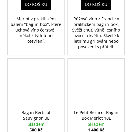
DO KOŠÍKU
DO KOŠÍKU
Merlot v praktickém
Růžové víno z Francie v
balení "bag-in-box", které
praktickém bag-in-box.
uchová víno čerstvé i
Svěží chuť, vůně lesního
několik týdnů po
ovoce a květin. Skvělé k
otevření.
letnímu grilování nebo
posezení s přáteli.
Bag in Berticot
Le Petit Berticot Bag in
Sauvignon 3L
Box Merlot 10L
Skladem
Skladem
500 Kč
1 400 Kč