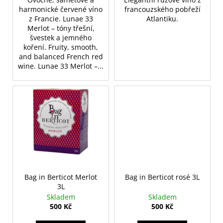
harmonické červené víno
francouzského pobřeží
z Francie. Lunae 33
Atlantiku.
Merlot – tóny třešní,
švestek a jemného
koření. Fruity, smooth,
and balanced French red
wine. Lunae 33 Merlot –...
Bag in Berticot Merlot
Bag in Berticot rosé 3L
3L
Skladem
Skladem
500 Kč
500 Kč