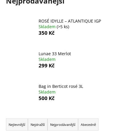
Nejprodávanější
a
j
ROSÉ IDYLLE – ATLANTIQUE IGP
í
Skladem
(>5 ks)
t
350 Kč
?
Lunae 33 Merlot
Skladem
299 Kč
HLEDAT
Bag in Berticot rosé 3L
Skladem
D
500 Kč
o
p
o
Ř
r
a
Nejlevnější
Nejdražší
Nejprodávanější
Abecedně
u