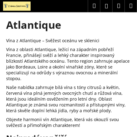
K
Přejít
Hledat
Náku
M
Přihlášení
na
o
obsah
Zpět
Zpět
košík
š
Atlantique
í
C
k
o
Vína z Atlantique – Svěžest oceánu ve sklenici
p
Vína z oblasti Atlantique, ležící na západním pobřeží
Francie, přinášejí svěží a lehký charakter inspirovaný
o
blízkostí Atlantského oceánu. Tento region zahrnuje apelace
t
jako Bordeaux, Loire a okolní vinařské zóny, které se
ř
specializují na odrůdy s výraznou ovocnou a minerální
stopou.
e
b
Naše nabídka zahrnuje bílá vína s tóny citrusů a květin,
červená vína plná jemných ovocných chutí a růžová vína,
u
která jsou ideálním osvěžením pro letní dny. Oblast
j
Atlantique je známá svou rozmanitostí a přístupnými víny,
která skvěle doplní lehká jídla, ryby a mořské plody.
e
t
Objevte harmonii vín Atlantique, která vás okouzlí svou
svěžestí a přímořským charakterem!
e
n