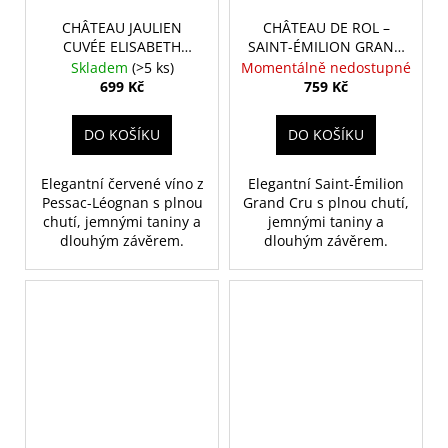
CHÂTEAU JAULIEN
CHÂTEAU DE ROL –
CUVÉE ELISABETH
SAINT-ÉMILION GRAND
PESSAC-LÉOGNAN 2023
CRU – 2022 – 0,75 L
Skladem
(>5 ks)
Momentálně nedostupné
– 0,75 L
699 Kč
759 Kč
DO KOŠÍKU
DO KOŠÍKU
Elegantní červené víno z
Elegantní Saint-Émilion
Pessac-Léognan s plnou
Grand Cru s plnou chutí,
chutí, jemnými taniny a
jemnými taniny a
dlouhým závěrem.
dlouhým závěrem.