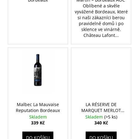
Oblíbené a skvěle
vyvážené Bordeaux, které
si naši zákazníci berou
pravidelně domů i po
sklence ve vinárně.
Château Lafont...
Malbec La Mauvaise
LA RÉSERVE DE
Reputation Bordeaux
MARQUET MERLOT
2022 – 0,75 L
Skladem
Skladem
(>5 ks)
339 Kč
340 Kč
DO KOŠÍKU
DO KOŠÍKU