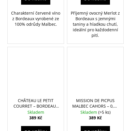
Charakterní červené víno
Příjemný ovocný Merlot z
z Bordeaux vyrobené ze
Bordeaux s jemnými
100% odrůdy Malbec.
taniny a hladkou chutí,
ideální pro každodenní
pití.
CHÂTEAU LE PETIT
MISSION DE PICPUS
COURRET – BORDEAUX
MALBEC CAHORS – 0,75
BLANC
L
Skladem
Skladem
(>5 ks)
389 Kč
389 Kč