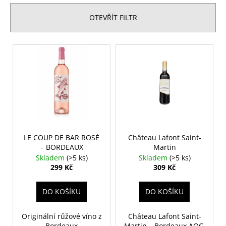
č
e
u
n
OTEVŘÍT FILTR
j
í
e
p
m
V
r
e
ý
o
p
d
i
LE
u
COUP
s
DE
k
p
BAR
t
ROSÉ
r
–
ů
o
LE COUP DE BAR ROSÉ
Château Lafont Saint-
BORDEAUX
– BORDEAUX
Martin
d
299
Skladem
(>5 ks)
Skladem
(>5 ks)
Kč
u
299 Kč
309 Kč
k
t
DO KOŠÍKU
DO KOŠÍKU
ů
Originální růžové víno z
Château Lafont Saint-
Bordeaux
Martin – Bordeaux AOC