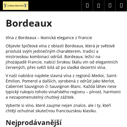
K
Přejít
Hledat
Náku
M
Přihlášení
na
o
obsah
Zpět
Zpět
košík
š
Bordeaux
í
C
k
o
Vína z Bordeaux – Ikonická elegance z Francie
p
Objevte špičková vína z oblasti Bordeaux, která je světově
proslulá svým jedinečným charakterem, tradicí a
o
mistrovskou kombinací odrůd. Bordeaux, ležící na
t
jihozápadě Francie, nabízí širokou škálu vín od elegantních
ř
červených, přes svěží bílá až po sladká dezertní vína.
e
V naší nabídce najdete slavná vína z regionů Medoc, Saint-
b
Émilion, Pomerol a dalších, vyrobená z odrůd jako Merlot,
Cabernet Sauvignon či Sauvignon Blanc. Každá láhev nese
u
typický rukopis tohoto vinařského regionu – plnost, harmonii
j
a nezapomenutelný chuťový zážitek.
e
Vyberte si víno, které zaujme nejen znalce, ale i ty, kteří
t
chtějí ochutnat skutečnou francouzskou klasiku.
e
Nejprodávanější
n