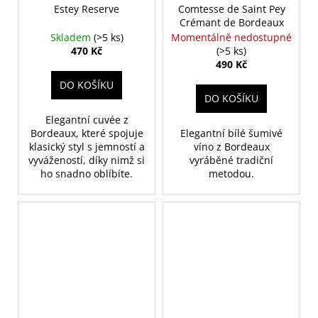
Estey Reserve
Comtesse de Saint Pey
Crémant de Bordeaux
Skladem
(>5 ks)
Momentálně nedostupné
470 Kč
(>5 ks)
490 Kč
DO KOŠÍKU
DO KOŠÍKU
Elegantní cuvée z
Bordeaux, které spojuje
Elegantní bílé šumivé
klasický styl s jemností a
víno z Bordeaux
vyvážeností, díky nimž si
vyráběné tradiční
ho snadno oblíbíte.
metodou.