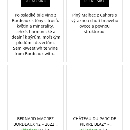
DO KOŠÍKU
DO KOŠÍKU
Polosladké bílé víno z
Plný Malbec z Cahors s
Bordeaux s tóny citrusů,
výraznou chutí tmavého
květin a minerality.
ovoce a pevnou
Lehké, harmonické a
strukturou.
ideální k sýrům, mořským
plodům i dezertům.
Semi-sweet white wine
from Bordeaux with...
BERNARD MAGREZ
CHÂTEAU DU PARC DE
BORDEAUX 12 – 2022 –
PIERRE BLAZY –
0,75 L
BORDEAUX – 2022 –