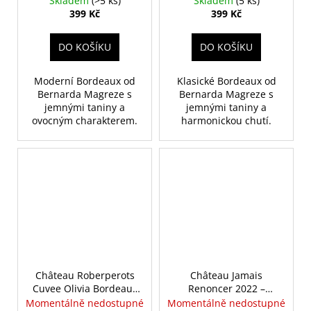
Skladem
(>5 ks)
Skladem
(5 ks)
0.75 L
399 Kč
399 Kč
DO KOŠÍKU
DO KOŠÍKU
Moderní Bordeaux od
Klasické Bordeaux od
Bernarda Magreze s
Bernarda Magreze s
jemnými taniny a
jemnými taniny a
ovocným charakterem.
harmonickou chutí.
Château Roberperots
Château Jamais
Cuvee Olivia Bordeaux
Renoncer 2022 –
Superieur
Bernard Magrez,
Momentálně nedostupné
Momentálně nedostupné