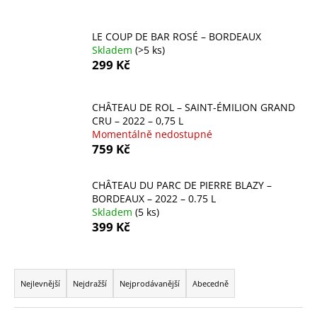
a
j
LE COUP DE BAR ROSÉ – BORDEAUX
Skladem
(>5 ks)
í
299 Kč
t
?
CHÂTEAU DE ROL – SAINT-ÉMILION GRAND
CRU – 2022 – 0,75 L
Momentálně nedostupné
759 Kč
HLEDAT
CHÂTEAU DU PARC DE PIERRE BLAZY –
BORDEAUX – 2022 – 0.75 L
Skladem
(5 ks)
D
399 Kč
o
p
Ř
o
a
Nejlevnější
Nejdražší
Nejprodávanější
Abecedně
r
z
u