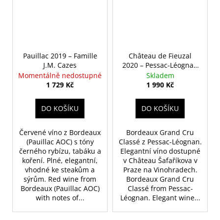
Pauillac 2019 – Famille
Château de Fieuzal
J.M. Cazes
2020 – Pessac-Léognan
Grand Cru Classé de
Momentálně nedostupné
Skladem
Graves
1 729 Kč
1 990 Kč
DO KOŠÍKU
DO KOŠÍKU
Červené víno z Bordeaux
Bordeaux Grand Cru
(Pauillac AOC) s tóny
Classé z Pessac-Léognan.
černého rybízu, tabáku a
Elegantní víno dostupné
koření. Plné, elegantní,
v Château Šafaříkova v
vhodné ke steakům a
Praze na Vinohradech.
sýrům. Red wine from
Bordeaux Grand Cru
Bordeaux (Pauillac AOC)
Classé from Pessac-
with notes of...
Léognan. Elegant wine...