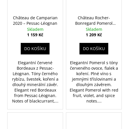
Château de Camparian
Château Rocher-
2020 – Pessac-Léognan
Bonregard Pomerol
2021
Skladem
Skladem
1 159 Kč
1 209 Kč
DO KOŠÍKU
DO KOŠÍKU
Elegantní červené
Elegantní Pomerol s tóny
Bordeaux z Pessac-
červeného ovoce, fialek a
Léognan. Tóny černého
koření. Plné víno s
rybízu, švestek, koření a
jemnými tříslovinami a
dlouhý minerální závěr.
dlouhým závěrem.
Elegant red Bordeaux
Elegant Pomerol with red
from Pessac-Léognan.
fruit, violet, and spice
Notes of blackcurrant,...
notes....