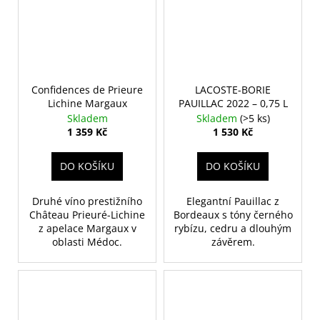
Confidences de Prieure
LACOSTE-BORIE
Lichine Margaux
PAUILLAC 2022 – 0,75 L
Skladem
Skladem
(>5 ks)
1 359 Kč
1 530 Kč
DO KOŠÍKU
DO KOŠÍKU
Druhé víno prestižního
Elegantní Pauillac z
Château Prieuré-Lichine
Bordeaux s tóny černého
z apelace Margaux v
rybízu, cedru a dlouhým
oblasti Médoc.
závěrem.