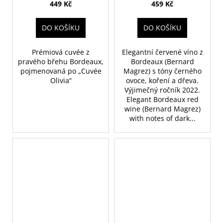
Bordeaux
449 Kč
459 Kč
DO KOŠÍKU
DO KOŠÍKU
Prémiová cuvée z
Elegantní červené víno z
pravého břehu Bordeaux,
Bordeaux (Bernard
pojmenovaná po „Cuvée
Magrez) s tóny černého
Olivia“
ovoce, koření a dřeva.
Výjimečný ročník 2022.
Elegant Bordeaux red
wine (Bernard Magrez)
with notes of dark...