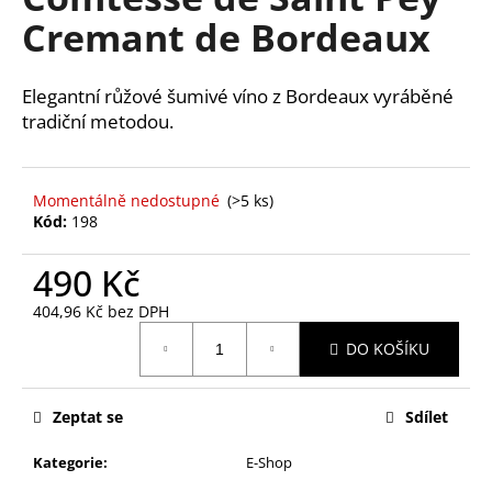
je
a
Cremant de Bordeaux
5,0
z
j
5
í
hvězdiček.
Elegantní růžové šumivé víno z Bordeaux vyráběné
t
tradiční metodou.
?
Momentálně nedostupné
(>5 ks)
Kód:
198
HLEDAT
490 Kč
404,96 Kč bez DPH
Měrná
D
DO KOŠÍKU
cena:
o
p
Zeptat se
Sdílet
o
r
Kategorie
:
E-Shop
u