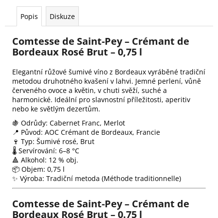
č
u
Popis
Diskuze
j
e
Comtesse de Saint-Pey – Crémant de
m
Bordeaux Rosé Brut – 0,75 l
e
Elegantní růžové šumivé víno z Bordeaux vyráběné tradiční
metodou druhotného kvašení v lahvi. Jemné perlení, vůně
PINOT
červeného ovoce a květin, v chuti svěží, suché a
BLANC
harmonické. Ideální pro slavnostní příležitosti, aperitiv
KLEINBUHR
nebo ke světlým dezertům.
429
Kč
🍇 Odrůdy: Cabernet Franc, Merlot
📍 Původ: AOC Crémant de Bordeaux, Francie
🍷 Typ: Šumivé rosé, Brut
🌡️ Servírování: 6–8 °C
🔺 Alkohol: 12 % obj.
📦 Objem: 0,75 l
✨ Výroba: Tradiční metoda (Méthode traditionnelle)
Comtesse de Saint-Pey – Crémant de
Bordeaux Rosé Brut – 0.75 l