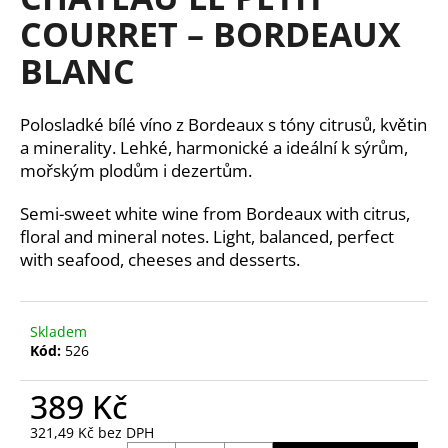
je
a
COURRET – BORDEAUX
0,0
z
j
BLANC
5
í
hvězdiček.
t
Polosladké bílé víno z Bordeaux s tóny citrusů, květin
?
a minerality. Lehké, harmonické a ideální k sýrům,
mořským plodům i dezertům.
Semi-sweet white wine from Bordeaux with citrus,
HLEDAT
floral and mineral notes. Light, balanced, perfect
with seafood, cheeses and desserts.
D
Skladem
o
Kód:
526
p
o
389 Kč
r
u
321,49 Kč bez DPH