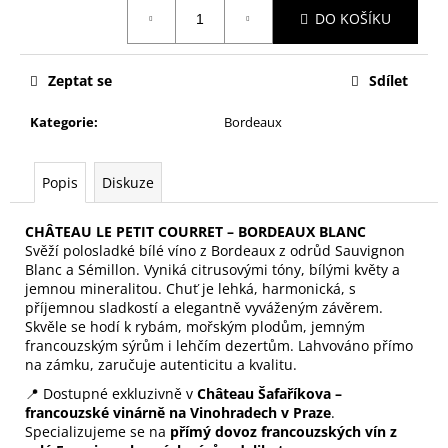
č
Měrná
DO KOŠÍKU
cena:
u
j
e
Zeptat se
Sdílet
m
e
Kategorie
:
Bordeaux
HENRI
Popis
Diskuze
BONNERUE
–
BOURGOGNE
CHÂTEAU LE PETIT COURRET – BORDEAUX BLANC
BLANC
Svěží polosladké bílé víno z Bordeaux z odrůd Sauvignon
CHARDONNAY
Blanc a Sémillon. Vyniká citrusovými tóny, bílými květy a
–
jemnou mineralitou. Chuť je lehká, harmonická, s
0,75
L
příjemnou sladkostí a elegantně vyváženým závěrem.
Skvěle se hodí k rybám, mořským plodům, jemným
659
francouzským sýrům i lehčím dezertům. Lahvováno přímo
Kč
na zámku, zaručuje autenticitu a kvalitu.
📍 Dostupné exkluzivně v
Château Šafaříkova –
francouzské vinárně na Vinohradech v Praze
.
Specializujeme se na
přímý dovoz francouzských vín z