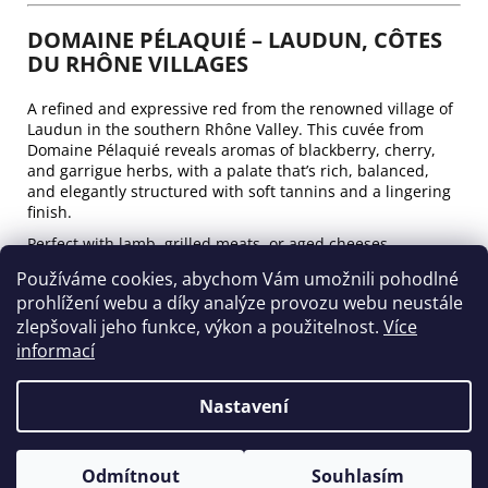
DOMAINE PÉLAQUIÉ – LAUDUN, CÔTES
DU RHÔNE VILLAGES
A refined and expressive red from the renowned village of
Laudun in the southern Rhône Valley. This cuvée from
Domaine Pélaquié reveals aromas of blackberry, cherry,
and garrigue herbs, with a palate that’s rich, balanced,
and elegantly structured with soft tannins and a lingering
finish.
Perfect with lamb, grilled meats, or aged cheeses.
🍇 Grapes: Grenache, Syrah, Mourvèdre
Používáme cookies, abychom Vám umožnili pohodlné
📍 Origin: Laudun – Côtes du Rhône Villages, France
prohlížení webu a díky analýze provozu webu neustále
🗓️ Vintage: (please confirm)
zlepšovali jeho funkce, výkon a použitelnost.
Více
🍷 Pairing: lamb, grilled meats, cheeses
informací
🔺 Alcohol: approx. 14%
Nastavení
Z
Vytvořil Shoptet
á
Copyright 2026
CHÂTEAU ŠAFAŘÍKOVA francouzská vína
.
p
Odmítnout
Souhlasím
Všechna práva vyhrazena.