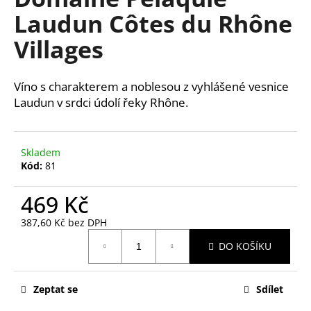
je
a
Laudun Côtes du Rhône
0,0
z
j
Villages
5
í
hvězdiček.
t
Víno s charakterem a noblesou z vyhlášené vesnice
?
Laudun v srdci údolí řeky Rhône.
Skladem
HLEDAT
Kód:
81
469 Kč
D
387,60 Kč bez DPH
o
Měrná
DO KOŠÍKU
cena:
p
o
r
Zeptat se
Sdílet
u