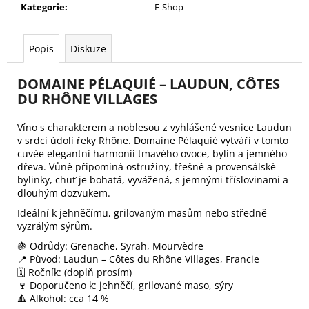
č
Kategorie
:
E-Shop
u
j
e
Popis
Diskuze
m
e
DOMAINE PÉLAQUIÉ – LAUDUN, CÔTES
DU RHÔNE VILLAGES
LE
Víno s charakterem a noblesou z vyhlášené vesnice Laudun
COUP
v srdci údolí řeky Rhône. Domaine Pélaquié vytváří v tomto
DE
BAR
cuvée elegantní harmonii tmavého ovoce, bylin a jemného
ROSÉ
dřeva. Vůně připomíná ostružiny, třešně a provensálské
–
bylinky, chuť je bohatá, vyvážená, s jemnými tříslovinami a
BORDEAUX
dlouhým dozvukem.
299
Ideální k jehněčímu, grilovaným masům nebo středně
Kč
vyzrálým sýrům.
🍇 Odrůdy: Grenache, Syrah, Mourvèdre
📍 Původ: Laudun – Côtes du Rhône Villages, Francie
🗓️ Ročník: (doplň prosím)
🍷 Doporučeno k: jehněčí, grilované maso, sýry
🔺 Alkohol: cca 14 %