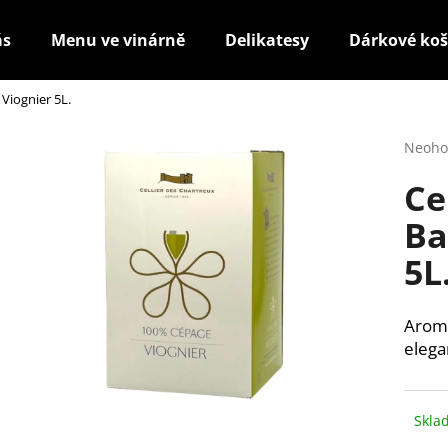
ás
Menu ve vinárně
Delikatesy
Dárkové koš
 Viognier 5L.
Co potřebujete najít?
Průmě
Neoho
hodno
Ce
produ
HLEDAT
je
Ba
0,0
z
5L
5
Doporučujeme
hvězdi
Aroma
elega
Skla