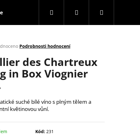
Hledat
Přihlášení
Nákupní
e
Poukazy
Francouzské sýry
Francouzské 
košík
rné
dnoceno
Podrobnosti hodnocení
cení
llier des Chartreux
ktu
g in Box Viognier
.
ček.
tické suché bílé víno s plným tělem a
ntní květinovou vůní.
Následující
dem
Kód:
231