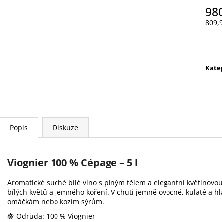
HENRI BONNERUE – BOURGOGNE
MALBEC LA MAU
98
BLANC CHARDONNAY – 0,75 L
BORDEAUX
809,
659 Kč
339 Kč
Měr
cena
Kate
Popis
Diskuze
Viognier 100 % Cépage – 5 l
Aromatické suché bílé víno s plným tělem a elegantní květinovou
bílých květů a jemného koření. V chuti jemně ovocné, kulaté a h
omáčkám nebo kozím sýrům.
🍇 Odrůda: 100 % Viognier